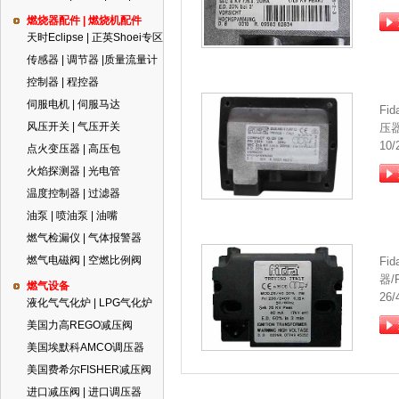
燃烧器配件 | 燃烧机配件
天时Eclipse | 正英Shoei专区
传感器 | 调节器 |质量流量计
控制器 | 程控器
伺服电机 | 伺服马达
Fi
风压开关 | 气压开关
压
10/
点火变压器 | 高压包
火焰探测器 | 光电管
温度控制器 | 过滤器
油泵 | 喷油泵 | 油嘴
燃气检漏仪 | 气体报警器
燃气电磁阀 | 空燃比例阀
Fi
器/
燃气设备
26
液化气气化炉 | LPG气化炉
美国力高REGO减压阀
美国埃默科AMCO调压器
美国费希尔FISHER减压阀
进口减压阀 | 进口调压器