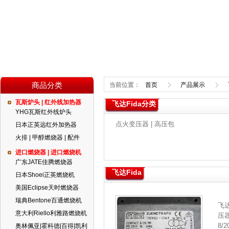
商品分类
当前位置：
首页
产品展示
瓦斯炉头 | 红外线加热器
飞达Fida分类
YHG瓦斯红外线炉头
点火变压器 | 高压包
日本正英远红外加热器
火排 | 甲醇燃烧器 | 配件
进口燃烧器 | 进口燃烧机
广东JATE佳腾燃烧器
飞达Fida
日本Shoei正英燃烧机
美国Eclipse天时燃烧器
瑞典Bentone百通燃烧机
飞
意大利Riello利雅路燃烧机
压
8/2
奥林佩亚|霍科德|百得|凯利