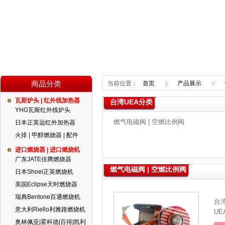
商品分类
当前位置：
首页
产品展示
瓦斯炉头 | 红外线加热器
台湾UEA分类
YHG瓦斯红外线炉头
燃气电磁阀 | 空燃比例阀
日本正英远红外加热器
火排 | 甲醇燃烧器 | 配件
进口燃烧器 | 进口燃烧机
广东JATE佳腾燃烧器
燃气电磁阀 | 空燃比例阀
日本Shoei正英燃烧机
美国Eclipse天时燃烧器
瑞典Bentone百通燃烧机
台
意大利Riello利雅路燃烧机
UE
奥林佩亚|霍科德|百得|凯利