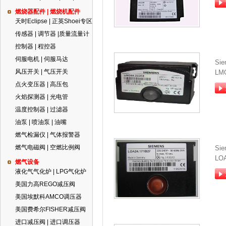
燃烧器配件 | 燃烧机配件
天时Eclipse | 正英Shoei专区
传感器 | 调节器 |质量流量计
控制器 | 程控器
伺服电机 | 伺服马达
Si
风压开关 | 气压开关
LM
点火变压器 | 高压包
火焰探测器 | 光电管
温度控制器 | 过滤器
油泵 | 喷油泵 | 油嘴
燃气检漏仪 | 气体报警器
燃气电磁阀 | 空燃比例阀
Si
LOA
燃气设备
液化气气化炉 | LPG气化炉
美国力高REGO减压阀
美国埃默科AMCO调压器
美国费希尔FISHER减压阀
进口减压阀 | 进口调压器