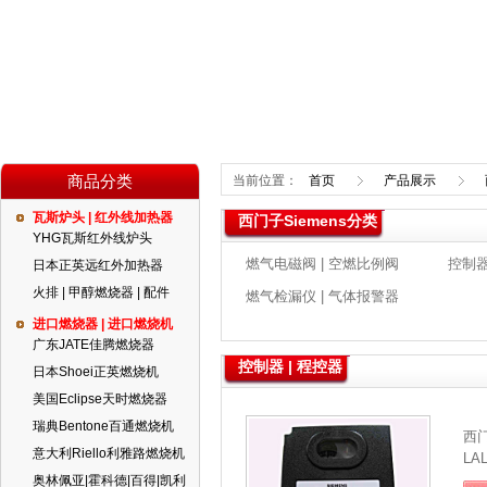
商品分类
当前位置：
首页
产品展示
瓦斯炉头 | 红外线加热器
西门子Siemens分类
YHG瓦斯红外线炉头
燃气电磁阀 | 空燃比例阀
控制器
日本正英远红外加热器
火排 | 甲醇燃烧器 | 配件
燃气检漏仪 | 气体报警器
进口燃烧器 | 进口燃烧机
广东JATE佳腾燃烧器
控制器 | 程控器
日本Shoei正英燃烧机
美国Eclipse天时燃烧器
瑞典Bentone百通燃烧机
西
意大利Riello利雅路燃烧机
LAL
奥林佩亚|霍科德|百得|凯利