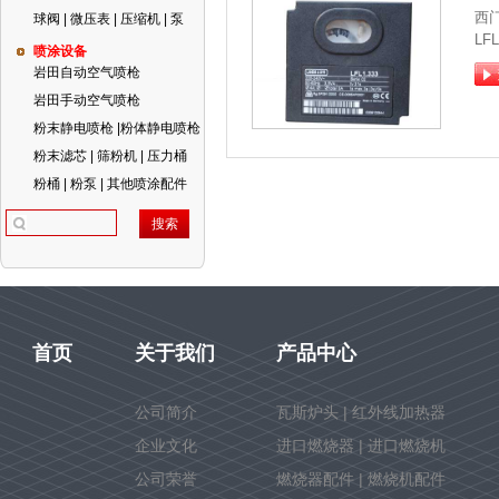
西
球阀 | 微压表 | 压缩机 | 泵
LFL
喷涂设备
岩田自动空气喷枪
岩田手动空气喷枪
粉末静电喷枪 |粉体静电喷枪
粉末滤芯 | 筛粉机 | 压力桶
粉桶 | 粉泵 | 其他喷涂配件
首页
关于我们
产品中心
公司简介
瓦斯炉头 | 红外线加热器
企业文化
进口燃烧器 | 进口燃烧机
公司荣誉
燃烧器配件 | 燃烧机配件