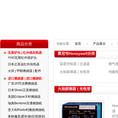
商品分类
当前位置：
首页
产品展示
瓦斯炉头 | 红外线加热器
霍尼韦Honeywell分类
YHG瓦斯红外线炉头
温度控制器 | 过滤器
燃气电
日本正英远红外加热器
火排 | 甲醇燃烧器 | 配件
火焰探测器 | 光电管
伺服电
进口燃烧器 | 进口燃烧机
广东JATE佳腾燃烧器
火焰探测器 | 光电管
日本Shoei正英燃烧机
美国Eclipse天时燃烧器
瑞典Bentone百通燃烧机
Ho
意大利Riello利雅路燃烧机
器
R7
奥林佩亚|霍科德|百得|凯利