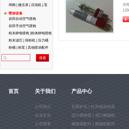
光
球阀 | 微压表 | 压缩机 | 泵
129
喷涂设备
岩田自动空气喷枪
岩田手动空气喷枪
粉末静电喷枪 |粉体静电喷枪
粉末滤芯 | 筛粉机 | 压力桶
粉桶 | 粉泵 | 其他喷涂配件
首页
关于我们
产品中心
公司简介
瓦斯炉头 | 红外线加热器
企业文化
进口燃烧器 | 进口燃烧机
公司荣誉
燃烧器配件 | 燃烧机配件