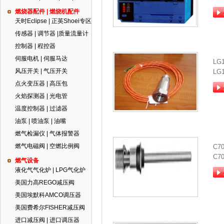
燃烧器配件 | 燃烧机配件
天时Eclipse | 正英Shoei专区
传感器 | 调节器 |质量流量计
控制器 | 程控器
伺服电机 | 伺服马达
LG
风压开关 | 气压开关
LG
点火变压器 | 高压包
火焰探测器 | 光电管
温度控制器 | 过滤器
油泵 | 喷油泵 | 油嘴
燃气检漏仪 | 气体报警器
燃气电磁阀 | 空燃比例阀
C7
C70
燃气设备
液化气气化炉 | LPG气化炉
美国力高REGO减压阀
美国埃默科AMCO调压器
美国费希尔FISHER减压阀
进口减压阀 | 进口调压器