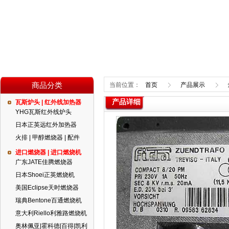
商品分类
当前位置：
首页
产品展示
产品详细
瓦斯炉头 | 红外线加热器
YHG瓦斯红外线炉头
日本正英远红外加热器
火排 | 甲醇燃烧器 | 配件
进口燃烧器 | 进口燃烧机
广东JATE佳腾燃烧器
日本Shoei正英燃烧机
美国Eclipse天时燃烧器
瑞典Bentone百通燃烧机
意大利Riello利雅路燃烧机
奥林佩亚|霍科德|百得|凯利