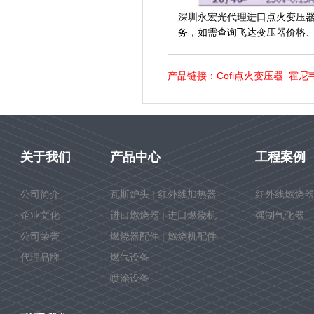
深圳永宏光代理进口
点火变压
务，如需查询飞达变压器价格、飞
产品链接：
Cofi点火变压器
霍尼
关于我们
产品中心
工程案例
公司简介
瓦斯炉头 | 红外线加热器
红外线燃烧器
企业文化
进口燃烧器 | 进口燃烧机
强制气化器
公司荣誉
燃烧器配件 | 燃烧机配件
代理品牌
燃气设备
喷涂设备