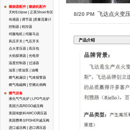
燃烧器配件 | 燃烧机配件
天时Eclipse | 正英Shoei专区
8/20 PM
飞达点火变
传感器 | 调节器 |质量流量计
控制器 | 程控器
伺服电机 | 伺服马达
产品介绍
风压开关 | 气压开关
点火变压器 | 高压包
火焰探测器 | 光电管
温度控制器 | 过滤器
油泵 | 喷油泵 | 油嘴
燃气检漏仪 | 气体报警器
燃气电磁阀 | 空燃比例阀
燃气设备
液化气气化炉 | LPG气化炉
美国力高REGO减压阀
美国埃默科AMCO调压器
美国费希尔FISHER减压阀
进口减压阀 | 进口调压器