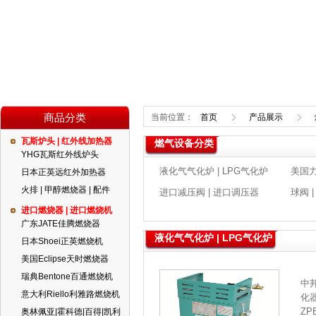
商品分类
当前位置：
首页
产品展示
瓦斯炉头 | 红外线加热器
燃气设备分类
YHG瓦斯红外线炉头
液化气气化炉 | LPG气化炉
美国力
日本正英远红外加热器
火排 | 甲醇燃烧器 | 配件
进口减压阀 | 进口调压器
球阀 |
进口燃烧器 | 进口燃烧机
广东JATE佳腾燃烧器
液化气气化炉 | LPG气化炉
日本Shoei正英燃烧机
美国Eclipse天时燃烧器
瑞典Bentone百通燃烧机
中
意大利Riello利雅路燃烧机
化
ZP
奥林佩亚|霍科德|百得|凯利