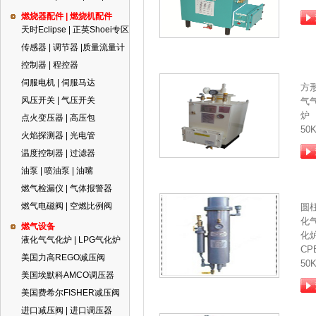
燃烧器配件 | 燃烧机配件
天时Eclipse | 正英Shoei专区
传感器 | 调节器 |质量流量计
控制器 | 程控器
伺服电机 | 伺服马达
方
风压开关 | 气压开关
气
炉
点火变压器 | 高压包
50
火焰探测器 | 光电管
温度控制器 | 过滤器
油泵 | 喷油泵 | 油嘴
燃气检漏仪 | 气体报警器
燃气电磁阀 | 空燃比例阀
圆
化
燃气设备
化
液化气气化炉 | LPG气化炉
CPE
美国力高REGO减压阀
50
美国埃默科AMCO调压器
美国费希尔FISHER减压阀
进口减压阀 | 进口调压器