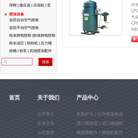
中
球阀 | 微压表 | 压缩机 | 泵
L
喷涂设备
气
岩田自动空气喷枪
CPE
岩田手动空气喷枪
50
粉末静电喷枪 |粉体静电喷枪
粉末滤芯 | 筛粉机 | 压力桶
粉桶 | 粉泵 | 其他喷涂配件
首页
关于我们
产品中心
公司简介
瓦斯炉头 | 红外线加热器
企业文化
进口燃烧器 | 进口燃烧机
公司荣誉
燃烧器配件 | 燃烧机配件