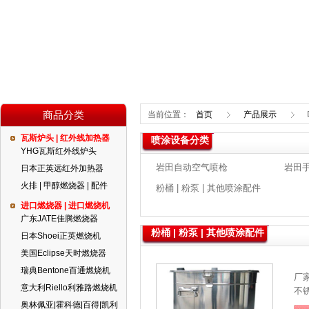
商品分类
当前位置：
首页
产品展示
瓦斯炉头 | 红外线加热器
喷涂设备分类
YHG瓦斯红外线炉头
岩田自动空气喷枪
岩田
日本正英远红外加热器
火排 | 甲醇燃烧器 | 配件
粉桶 | 粉泵 | 其他喷涂配件
进口燃烧器 | 进口燃烧机
广东JATE佳腾燃烧器
粉桶 | 粉泵 | 其他喷涂配件
日本Shoei正英燃烧机
美国Eclipse天时燃烧器
瑞典Bentone百通燃烧机
厂
意大利Riello利雅路燃烧机
不
奥林佩亚|霍科德|百得|凯利