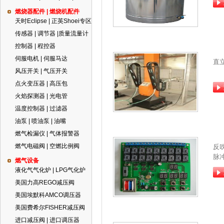
燃烧器配件 | 燃烧机配件
天时Eclipse | 正英Shoei专区
传感器 | 调节器 |质量流量计
控制器 | 程控器
伺服电机 | 伺服马达
直
风压开关 | 气压开关
点火变压器 | 高压包
火焰探测器 | 光电管
温度控制器 | 过滤器
油泵 | 喷油泵 | 油嘴
燃气检漏仪 | 气体报警器
燃气电磁阀 | 空燃比例阀
反
脉
燃气设备
液化气气化炉 | LPG气化炉
美国力高REGO减压阀
美国埃默科AMCO调压器
美国费希尔FISHER减压阀
进口减压阀 | 进口调压器