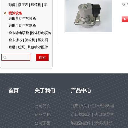
脉
球阀 | 微压表 | 压缩机 | 泵
喷涂设备
岩田自动空气喷枪
岩田手动空气喷枪
粉末静电喷枪 |粉体静电喷枪
粉末滤芯 | 筛粉机 | 压力桶
粉桶 | 粉泵 | 其他喷涂配件
首页
关于我们
产品中心
公司简介
瓦斯炉头 | 红外线加热器
企业文化
进口燃烧器 | 进口燃烧机
公司荣誉
燃烧器配件 | 燃烧机配件