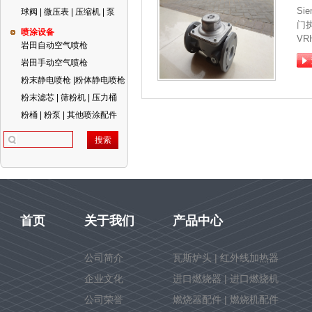
Si
球阀 | 微压表 | 压缩机 | 泵
门
喷涂设备
VR
岩田自动空气喷枪
岩田手动空气喷枪
粉末静电喷枪 |粉体静电喷枪
粉末滤芯 | 筛粉机 | 压力桶
粉桶 | 粉泵 | 其他喷涂配件
首页
关于我们
产品中心
公司简介
瓦斯炉头 | 红外线加热器
企业文化
进口燃烧器 | 进口燃烧机
公司荣誉
燃烧器配件 | 燃烧机配件