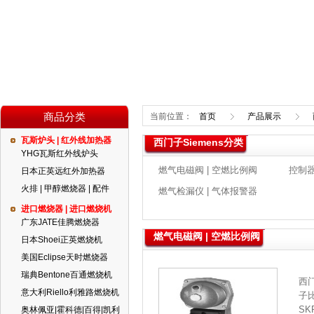
商品分类
当前位置：
首页
产品展示
瓦斯炉头 | 红外线加热器
西门子Siemens分类
YHG瓦斯红外线炉头
燃气电磁阀 | 空燃比例阀
控制器
日本正英远红外加热器
火排 | 甲醇燃烧器 | 配件
燃气检漏仪 | 气体报警器
进口燃烧器 | 进口燃烧机
广东JATE佳腾燃烧器
燃气电磁阀 | 空燃比例阀
日本Shoei正英燃烧机
美国Eclipse天时燃烧器
瑞典Bentone百通燃烧机
西
意大利Riello利雅路燃烧机
子
SK
奥林佩亚|霍科德|百得|凯利