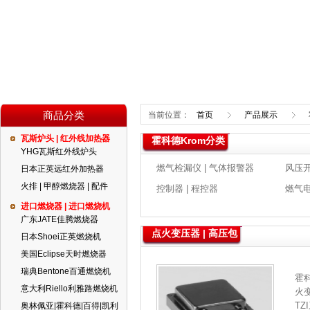
商品分类
当前位置：
首页
产品展示
瓦斯炉头 | 红外线加热器
霍科德Krom分类
YHG瓦斯红外线炉头
燃气检漏仪 | 气体报警器
风压开
日本正英远红外加热器
火排 | 甲醇燃烧器 | 配件
控制器 | 程控器
燃气电
进口燃烧器 | 进口燃烧机
广东JATE佳腾燃烧器
点火变压器 | 高压包
日本Shoei正英燃烧机
美国Eclipse天时燃烧器
瑞典Bentone百通燃烧机
霍
意大利Riello利雅路燃烧机
火
TZ
奥林佩亚|霍科德|百得|凯利