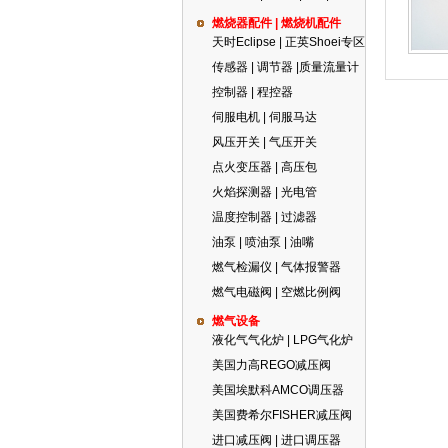
燃烧器配件 | 燃烧机配件
天时Eclipse | 正英Shoei专区
传感器 | 调节器 |质量流量计
控制器 | 程控器
伺服电机 | 伺服马达
风压开关 | 气压开关
点火变压器 | 高压包
火焰探测器 | 光电管
温度控制器 | 过滤器
油泵 | 喷油泵 | 油嘴
燃气检漏仪 | 气体报警器
燃气电磁阀 | 空燃比例阀
燃气设备
液化气气化炉 | LPG气化炉
美国力高REGO减压阀
美国埃默科AMCO调压器
美国费希尔FISHER减压阀
进口减压阀 | 进口调压器