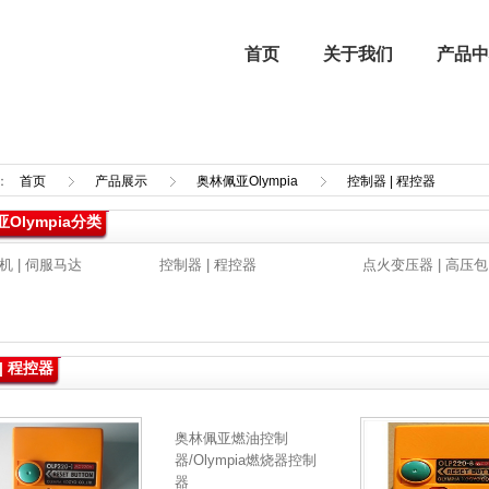
首页
关于我们
产品中
：
首页
产品展示
奥林佩亚Olympia
控制器 | 程控器
Olympia分类
企业文化
进口燃烧器 | 进口燃烧机
强制气化器
行业新闻
机 | 伺服马达
控制器 | 程控器
点火变压器 | 高压包
喷涂设备
| 程控器
奥林佩亚燃油控制
器/Olympia燃烧器控制
器