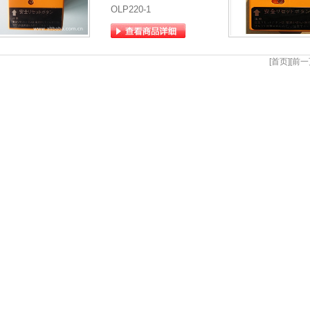
OLP220-1
[首页][前一