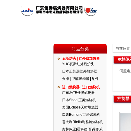
商品分类
当前位置
瓦斯炉头 | 红外线加热器
奥林佩亚
公司简介
瓦斯炉头 | 红外线加热器
红外线燃烧器
公司新闻
YHG瓦斯红外线炉头
伺服电
日本正英远红外加热器
火排 | 甲醇燃烧器 | 配件
代理品牌
燃气设备
进口燃烧器 | 进口燃烧机
广东JATE佳腾燃烧器
控制器 
日本Shoei正英燃烧机
美国Eclipse天时燃烧器
瑞典Bentone百通燃烧机
意大利Riello利雅路燃烧机
奥林佩亚|霍科德|百得|凯利