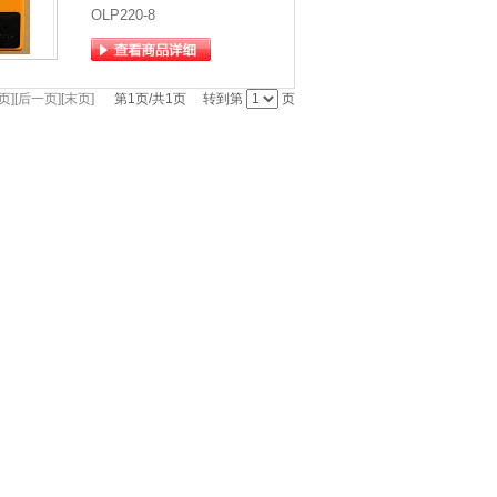
OLP220-8
页][后一页][末页]
第1页/共1页 转到第
页