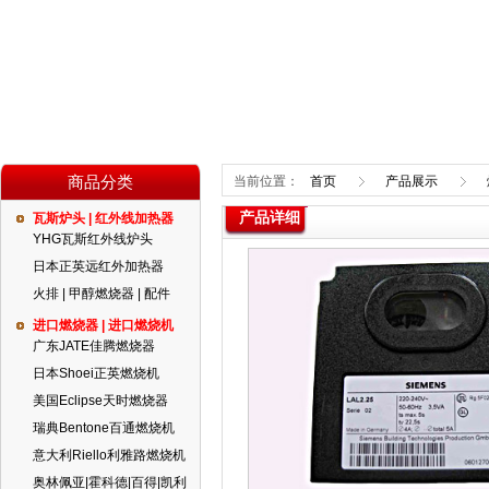
商品分类
当前位置：
首页
产品展示
产品详细
瓦斯炉头 | 红外线加热器
YHG瓦斯红外线炉头
日本正英远红外加热器
火排 | 甲醇燃烧器 | 配件
进口燃烧器 | 进口燃烧机
广东JATE佳腾燃烧器
日本Shoei正英燃烧机
美国Eclipse天时燃烧器
瑞典Bentone百通燃烧机
意大利Riello利雅路燃烧机
奥林佩亚|霍科德|百得|凯利