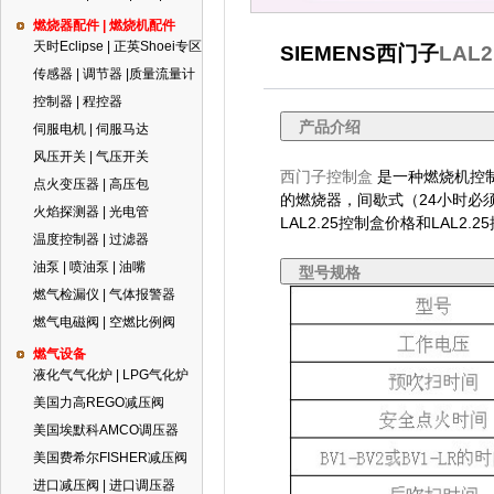
燃烧器配件 | 燃烧机配件
天时Eclipse | 正英Shoei专区
SIEMENS西门子
LAL2
传感器 | 调节器 |质量流量计
控制器 | 程控器
产品介绍
伺服电机 | 伺服马达
风压开关 | 气压开关
西门子控制盒
是一种燃烧机控
点火变压器 | 高压包
的燃烧器，间歇式（24小时必
火焰探测器 | 光电管
LAL2.25控制盒价格和LAL2
温度控制器 | 过滤器
油泵 | 喷油泵 | 油嘴
型号规格
燃气检漏仪 | 气体报警器
燃气电磁阀 | 空燃比例阀
燃气设备
液化气气化炉 | LPG气化炉
美国力高REGO减压阀
美国埃默科AMCO调压器
美国费希尔FISHER减压阀
进口减压阀 | 进口调压器