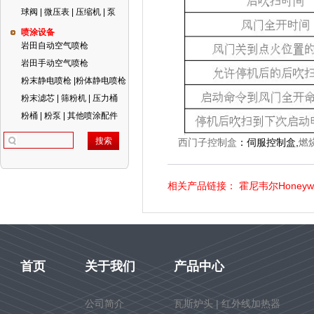
球阀 | 微压表 | 压缩机 | 泵
喷涂设备
岩田自动空气喷枪
岩田手动空气喷枪
粉末静电喷枪 |粉体静电喷枪
粉末滤芯 | 筛粉机 | 压力桶
粉桶 | 粉泵 | 其他喷涂配件
西门子控制盒
：
伺服控制盒
,
燃
相关产品链接：
霍尼韦尔Honeyw
首页
关于我们
产品中心
公司简介
瓦斯炉头 | 红外线加热器