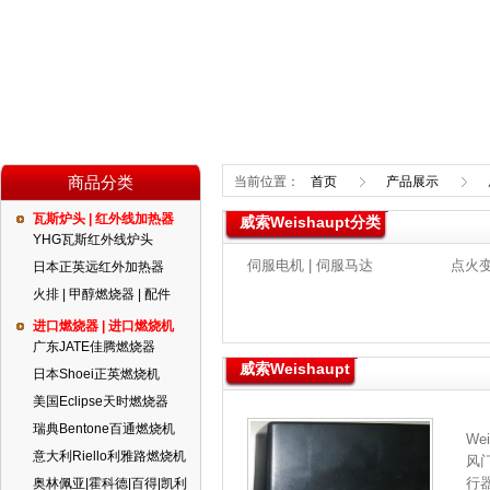
商品分类
当前位置：
首页
产品展示
瓦斯炉头 | 红外线加热器
威索Weishaupt分类
YHG瓦斯红外线炉头
伺服电机 | 伺服马达
点火变
日本正英远红外加热器
火排 | 甲醇燃烧器 | 配件
进口燃烧器 | 进口燃烧机
广东JATE佳腾燃烧器
威索Weishaupt
日本Shoei正英燃烧机
美国Eclipse天时燃烧器
瑞典Bentone百通燃烧机
We
意大利Riello利雅路燃烧机
风
行
奥林佩亚|霍科德|百得|凯利