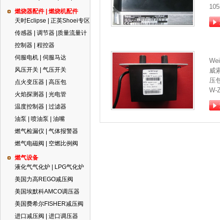
105
燃烧器配件 | 燃烧机配件
天时Eclipse | 正英Shoei专区
传感器 | 调节器 |质量流量计
控制器 | 程控器
伺服电机 | 伺服马达
We
风压开关 | 气压开关
威
压
点火变压器 | 高压包
W-
火焰探测器 | 光电管
温度控制器 | 过滤器
油泵 | 喷油泵 | 油嘴
燃气检漏仪 | 气体报警器
燃气电磁阀 | 空燃比例阀
燃气设备
液化气气化炉 | LPG气化炉
美国力高REGO减压阀
美国埃默科AMCO调压器
美国费希尔FISHER减压阀
进口减压阀 | 进口调压器