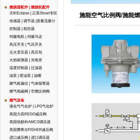
燃烧器配件 | 燃烧机配件
天时Eclipse | 正英Shoei专区
施
能空气比例阀/施能
传感器 | 调节器 |质量流量计
控制器 | 程控器
伺服电机 | 伺服马达
风压开关 | 气压开关
点火变压器 | 高压包
火焰探测器 | 光电管
温度控制器 | 过滤器
油泵 | 喷油泵 | 油嘴
燃气检漏仪 | 气体报警器
燃气电磁阀 | 空燃比例阀
燃气设备
液化气气化炉 | LPG气化炉
美国力高REGO减压阀
美国埃默科AMCO调压器
美国费希尔FISHER减压阀
进口减压阀 | 进口调压器