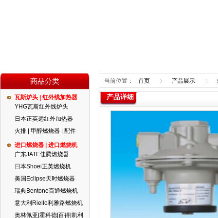
商品分类
当前位置：
首页
产品展示
产品详细
瓦斯炉头 | 红外线加热器
YHG瓦斯红外线炉头
日本正英远红外加热器
火排 | 甲醇燃烧器 | 配件
进口燃烧器 | 进口燃烧机
广东JATE佳腾燃烧器
日本Shoei正英燃烧机
美国Eclipse天时燃烧器
瑞典Bentone百通燃烧机
意大利Riello利雅路燃烧机
奥林佩亚|霍科德|百得|凯利