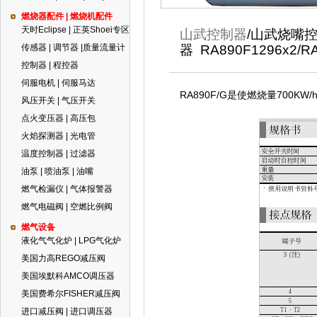
燃烧器配件 | 燃烧机配件
天时Eclipse | 正英Shoei专区
山武控制器
/山武烧嘴
传感器 | 调节器 |质量流量计
器 RA890F1296x2/R
控制器 | 程控器
伺服电机 | 伺服马达
RA890F/G是使燃烧量70
风压开关 | 气压开关
点火变压器 | 高压包
火焰探测器 | 光电管
温度控制器 | 过滤器
油泵 | 喷油泵 | 油嘴
燃气检漏仪 | 气体报警器
燃气电磁阀 | 空燃比例阀
燃气设备
液化气气化炉 | LPG气化炉
美国力高REGO减压阀
美国埃默科AMCO调压器
美国费希尔FISHER减压阀
进口减压阀 | 进口调压器