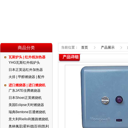
商品分类
当前位置：
首页
产品展示
制器
产品详细
瓦斯炉头 | 红外线加热器
YHG瓦斯红外线炉头
日本正英远红外加热器
火排 | 甲醇燃烧器 | 配件
进口燃烧器 | 进口燃烧机
广东JATE佳腾燃烧器
日本Shoei正英燃烧机
美国Eclipse天时燃烧器
瑞典Bentone百通燃烧机
意大利Riello利雅路燃烧机
奥林佩亚|霍科德|百得|凯利