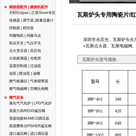
燃烧器配件 | 燃烧机配件
天时Eclipse | 正英Shoei专区
瓦斯炉头专用陶瓷片/
传感器 | 调节器 |质量流量计
控制器 | 程控器
伺服电机 | 伺服马达
深圳市永宏光，瓦斯炉头生
风压开关 | 气压开关
<瓦斯点火器、瓦斯电磁阀、
点火变压器 | 高压包
火焰探测器 | 光电管
瓦斯炉头型号规格
温度控制器 | 过滤器
油泵 | 喷油泵 | 油嘴
燃气检漏仪 | 气体报警器
燃气电磁阀 | 空燃比例阀
燃气设备
液化气气化炉 | LPG气化炉
美国力高REGO减压阀
美国埃默科AMCO调压器
美国费希尔FISHER减压阀
进口减压阀 | 进口调压器