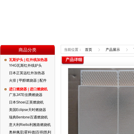
商品分类
当前位置：
首页
产品展示
产品详细
瓦斯炉头 | 红外线加热器
YHG瓦斯红外线炉头
日本正英远红外加热器
火排 | 甲醇燃烧器 | 配件
进口燃烧器 | 进口燃烧机
广东JATE佳腾燃烧器
日本Shoei正英燃烧机
美国Eclipse天时燃烧器
瑞典Bentone百通燃烧机
意大利Riello利雅路燃烧机
奥林佩亚|霍科德|百得|凯利