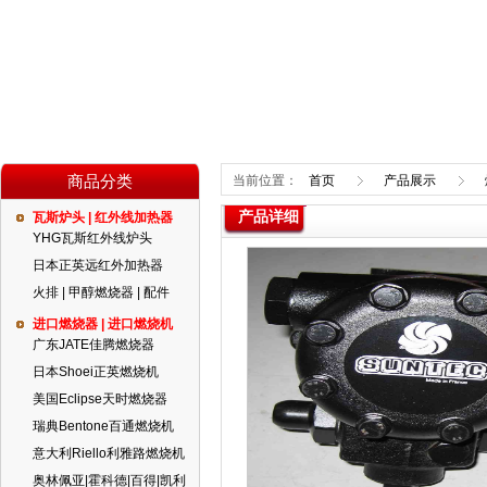
商品分类
当前位置：
首页
产品展示
产品详细
瓦斯炉头 | 红外线加热器
YHG瓦斯红外线炉头
日本正英远红外加热器
火排 | 甲醇燃烧器 | 配件
进口燃烧器 | 进口燃烧机
广东JATE佳腾燃烧器
日本Shoei正英燃烧机
美国Eclipse天时燃烧器
瑞典Bentone百通燃烧机
意大利Riello利雅路燃烧机
奥林佩亚|霍科德|百得|凯利