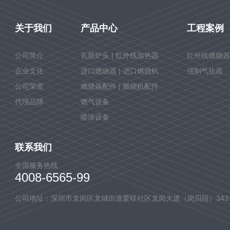
关于我们
产品中心
工程案例
公司简介
瓦斯炉头 | 红外线加热器
红外线燃烧器
企业文化
进口燃烧器 | 进口燃烧机
强制气化器
公司荣誉
燃烧器配件 | 燃烧机配件
代理品牌
燃气设备
喷涂设备
联系我们
全国服务热线
4008-6565-99
公司地址：深圳市龙岗区龙城街道爱联社区龙岗大道（岗贝段）343