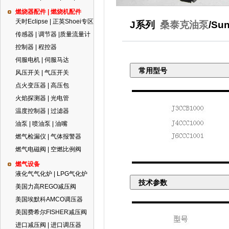
燃烧器配件 | 燃烧机配件
天时Eclipse | 正英Shoei专区
J系列
桑泰克油泵
/S
传感器 | 调节器 |质量流量计
控制器 | 程控器
伺服电机 | 伺服马达
常用型号
风压开关 | 气压开关
点火变压器 | 高压包
火焰探测器 | 光电管
温度控制器 | 过滤器
油泵 | 喷油泵 | 油嘴
燃气检漏仪 | 气体报警器
燃气电磁阀 | 空燃比例阀
燃气设备
液化气气化炉 | LPG气化炉
技术参数
美国力高REGO减压阀
美国埃默科AMCO调压器
美国费希尔FISHER减压阀
进口减压阀 | 进口调压器